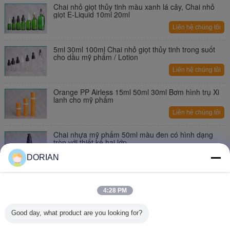
Chai nhỏ giọt thủy tinh màu xanh lá cây, Chai nhỏ
giọt E-Liquid 10ml 20ml
Liên hệ chúng tôi
5ml 30ml 100ml Chai nhỏ giọt thủy tinh trong suốt
cho dầu mỹ phẩm / Lotion
Liên hệ chúng tôi
Orange PP Airless 15ml 50ml 30ml Bơm hình trụ Xi
lanh cho mỹ phẩm
Liên hệ chúng tôi
Chai nhựa mỹ phẩm 50ml màu đen có hình dạng
tròn với thiết kế hai lớp
Liên hệ chúng tôi
DORIAN
5ml Chai bơm không khí / Chai bơm mỹ phẩm cho
các mẫu kem Khuyến mãi
4:28 PM
Liên hệ chúng tôi
Good day, what product are you looking for?
15ml 30ml 50ml AS Airless Lotion Pump Chai Dễ
dàng mở cho mỹ phẩm