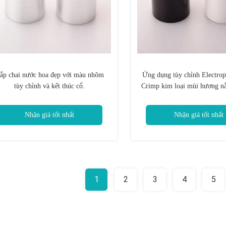
ắp chai nước hoa đẹp với màu nhôm
Ứng dụng tùy chỉnh Electrop
tùy chỉnh và kết thúc cổ.
Crimp kim loại mùi hương nắ
thơm
Nhận giá tốt nhất
Nhận giá tốt nhất
1
2
3
4
5