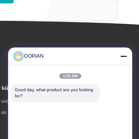
DORIAN
1:55 AM
 kiện
Good day, what product are you looking 
Lời yêu cầu Một câu trích
for?
 trường hợp
dẫn
ĐT: 86--13861642099
 tức
Số fax: 86-510-86533280



