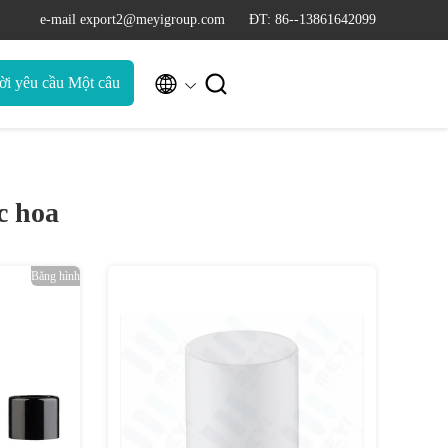
e-mail export2@meyigroup.com
ĐT: 86--13861642099


ời yêu cầu Một câu
trích dẫn
c hoa
Băng hình