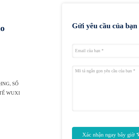
Gửi yêu cầu của bạn 
ào
QING, SỐ
 TẾ WUXI
Xác nhận ngay bây giờ