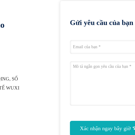
Gửi yêu cầu của bạn 
ào
QING, SỐ
 TẾ WUXI
Xác nhận ngay bây giờ