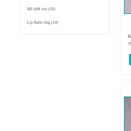
Mũ lưỡi trai
(26)
Lip Balm ống
(24)
B
p