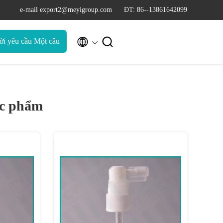
e-mail export2@meyigroup.com
ĐT: 86--13861642099


ời yêu cầu Một câu
trích dẫn
ợc phẩm