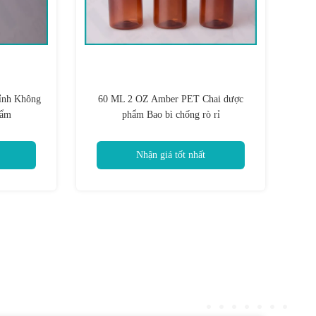
ỉnh Không
60 ML 2 OZ Amber PET Chai dược
hẩm
phẩm Bao bì chống rò rỉ
Nhận giá tốt nhất