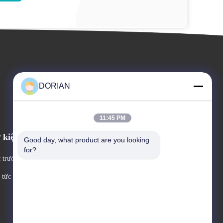
DORIAN
11:45 PM
 kiện
Good day, what product are you looking 
Lời yêu cầu Một câu trích
for?
 trường hợp
dẫn
ĐT: 86--13861642099
 tức
Số fax: 86-510-86533280



