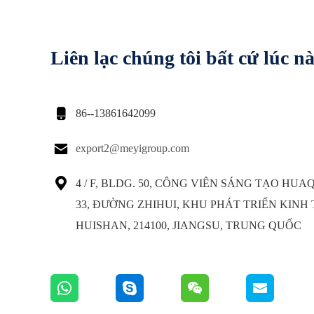
Liên lạc chúng tôi bất cứ lúc n

86--13861642099

export2@meyigroup.com

4 / F, BLDG. 50, CÔNG VIÊN SÁNG TẠO HUA
33, ĐƯỜNG ZHIHUI, KHU PHÁT TRIỂN KINH
HUISHAN, 214100, JIANGSU, TRUNG QUỐC