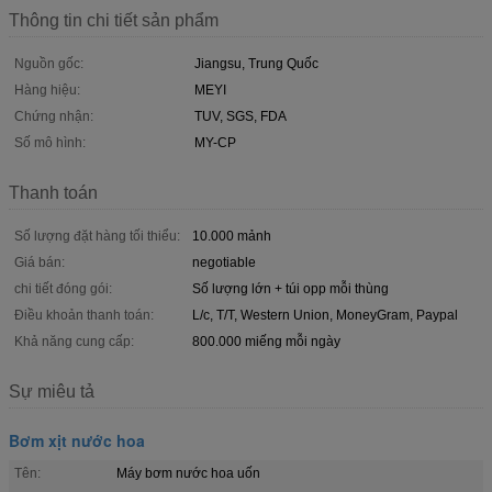
Thông tin chi tiết sản phẩm
Nguồn gốc:
Jiangsu, Trung Quốc
Hàng hiệu:
MEYI
Chứng nhận:
TUV, SGS, FDA
Số mô hình:
MY-CP
Thanh toán
Số lượng đặt hàng tối thiểu:
10.000 mảnh
Giá bán:
negotiable
chi tiết đóng gói:
Số lượng lớn + túi opp mỗi thùng
Điều khoản thanh toán:
L/c, T/T, Western Union, MoneyGram, Paypal
Khả năng cung cấp:
800.000 miếng mỗi ngày
Sự miêu tả
Bơm xịt nước hoa
Tên:
Máy bơm nước hoa uốn