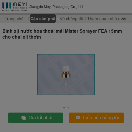
Jiangyin Meyi Packaging Co., Ltd.
Trang chủ
Các sản phẩm
Về chúng tôi
Tham quan nhà máy
>>
Bình xịt nước hoa thoải mái Mister Sprayer FEA 15mm
cho chai xịt thơm
Giá tốt nhất
Liên hệ chúng tôi