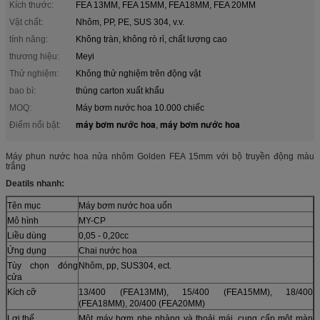
Kích thước:
FEA 13MM, FEA 15MM, FEA18MM, FEA 20MM
Vật chất:
Nhôm, PP, PE, SUS 304, v.v.
tính năng:
Không tràn, không rò rỉ, chất lượng cao
thương hiệu:
Meyi
Thử nghiệm:
Không thử nghiệm trên động vật
bao bì:
thùng carton xuất khẩu
MOQ:
Máy bơm nước hoa 10.000 chiếc
máy bơm nước hoa
máy bơm nước hoa
Điểm nổi bật:
,
Máy phun nước hoa nửa nhôm Golden FEA 15mm với bộ truyền động màu
trắng
Deatils nhanh:
Tên mục
Máy bơm nước hoa uốn
Mô hình
MY-CP
Liều dùng
0,05 - 0,20cc
Ứng dụng
Chai nước hoa
Tùy chọn đóng
Nhôm, pp, SUS304, ect.
cửa
Kích cỡ
13/400 (FEA13MM), 15/400 (FEA15MM), 18/400
(FEA18MM), 20/400 (FEA20MM)
Lợi thế
Một máy bơm nhẹ nhàng và thoải mái, cung cấp một màn