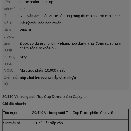
Tên:
Dược phẩm Top Cap
Vật chất:
PP
tính năng:
Nắp vặn đơn giản được sử dụng rộng rãi cho chai và container
Màu:
Bất kỳ màu nào bạn muốn
Kích
20/410
thước:
ứng
Được sử dụng cho lọ mỹ phẩm, hộp đựng, chai đựng sản phẩm
chăm sóc sức khỏe, v.v.
dụng:
thương
Meyi
hiệu:
MOQ:
Mũ dược phẩm 10.000 chiếc
nắp chai trên cùng
nắp chai nhựa
Điểm nổi
,
bật:
20/410 Vít trong suốt Top Cap Dược phẩm Cap y tế
Chi tiết nhanh:
Tên mục
20/410 Vít trong suốt Top Cap Dược phẩm Cap y tế
Sự miêu tả
1. Chủ đề: Nắp vặn