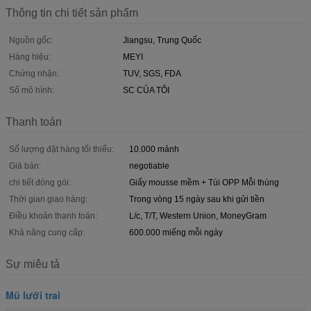
Thông tin chi tiết sản phẩm
Nguồn gốc:
Jiangsu, Trung Quốc
Hàng hiệu:
MEYI
Chứng nhận:
TUV, SGS, FDA
Số mô hình:
SC CỦA TÔI
Thanh toán
Số lượng đặt hàng tối thiểu:
10.000 mảnh
Giá bán:
negotiable
chi tiết đóng gói:
Giấy mousse mềm + Túi OPP Mỗi thùng
Thời gian giao hàng:
Trong vòng 15 ngày sau khi gửi tiền
Điều khoản thanh toán:
L/c, T/T, Western Union, MoneyGram
Khả năng cung cấp:
600.000 miếng mỗi ngày
Sự miêu tả
Mũ lưỡi trai