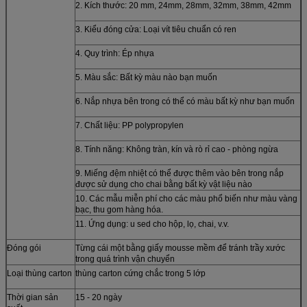
2. Kích thước: 20 mm, 24mm, 28mm, 32mm, 38mm, 42mm
3. Kiểu đóng cửa: Loại vít tiêu chuẩn có ren
4. Quy trình: Ép nhựa
5. Màu sắc: Bất kỳ màu nào bạn muốn
6. Nắp nhựa bên trong có thể có màu bất kỳ như bạn muốn
7. Chất liệu: PP polypropylen
8. Tính năng: Không tràn, kín và rò rỉ cao - phòng ngừa
9. Miếng đệm nhiệt có thể được thêm vào bên trong nắp
được sử dụng cho chai bằng bất kỳ vật liệu nào
10. Các mẫu miễn phí cho các màu phổ biến như màu vàng
bạc, thu gom hàng hóa.
11. Ứng dụng: u
sed cho hộp, lọ, chai, v.v.
Đóng gói
Từng cái một bằng giấy mousse mềm để tránh trầy xước
trong quá trình vận chuyển
Loại thùng carton
thùng carton cứng chắc trong 5 lớp
Thời gian sản
15 - 20 ngày