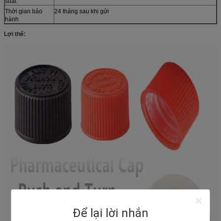
suất
Thời gian bảo
24 tháng sau khi gửi
hành
Lợi thế:
Để lại lời nhắn