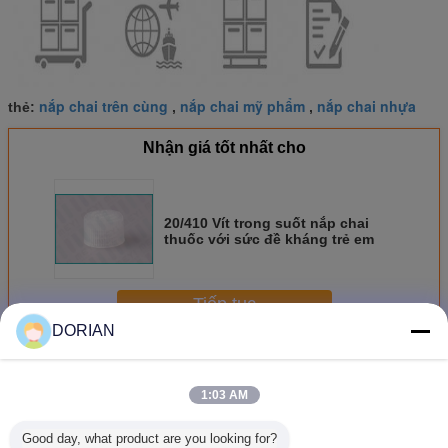
nắp chai trên cùng
nắp chai mỹ phẩm
nắp chai nhựa
thẻ:
,
,
Nhận giá tốt nhất cho
20/410 Vít trong suốt nắp chai
thuốc với sức đề kháng trẻ em
Tiếp tục
DORIAN
Mũ lưỡi trai
Hơn
1:03 AM
Good day, what product are you looking for?